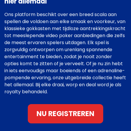
hier allemaal
Ons platform beschikt over een breed scala aan
spellen die voldoen aan elke smaak en voorkeur, van
klassieke gokkasten met tijdloze aantrekkingskracht
tot meeslepende video poker aanbiedingen die zelfs
de meest ervaren spelers uitdagen. Elk spel is
zorgvuldig ontworpen om urenlang spannende
entertainment te bieden, zodat je nooit zonder
opties komt te zitten of je verveelt. Of je nu zin hebt
in iets eenvoudigs maar boeiends of een adrenaline-
pompende ervaring, onze uitgebreide collectie heeft
het allemaal. Bij elke draai, worp en deal word je als
royalty behandeld.
NU REGISTREREN