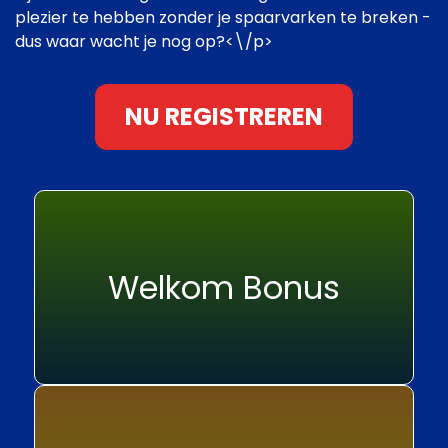
plezier te hebben zonder je spaarvarken te breken -
dus waar wacht je nog op?<\/p>
NU REGISTREREN
Welkom Bonus