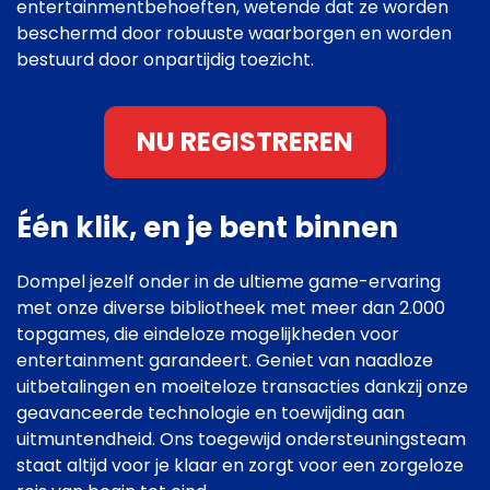
entertainmentbehoeften, wetende dat ze worden
beschermd door robuuste waarborgen en worden
bestuurd door onpartijdig toezicht.
NU REGISTREREN
Één klik, en je bent binnen
Dompel jezelf onder in de ultieme game-ervaring
met onze diverse bibliotheek met meer dan 2.000
topgames, die eindeloze mogelijkheden voor
entertainment garandeert. Geniet van naadloze
uitbetalingen en moeiteloze transacties dankzij onze
geavanceerde technologie en toewijding aan
uitmuntendheid. Ons toegewijd ondersteuningsteam
staat altijd voor je klaar en zorgt voor een zorgeloze