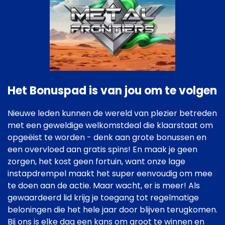
Het Bonuspad is van jou om te volgen
Nieuwe leden kunnen de wereld van plezier betreden
met een geweldige welkomstdeal die klaarstaat om
opgeëist te worden - denk aan grote bonussen en
een overvloed aan gratis spins! En maak je geen
zorgen, het kost geen fortuin, want onze lage
instapdrempel maakt het super eenvoudig om mee
te doen aan de actie. Maar wacht, er is meer! Als
gewaardeerd lid krijg je toegang tot regelmatige
beloningen die het hele jaar door blijven terugkomen.
Bij ons is elke dag een kans om groot te winnen en