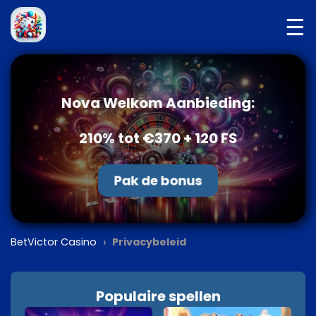
☰
Nova Welkom Aanbieding:
210% tot €370 + 120 FS
Pak de bonus
›
BetVictor Casino
Privacybeleid
Populaire spellen