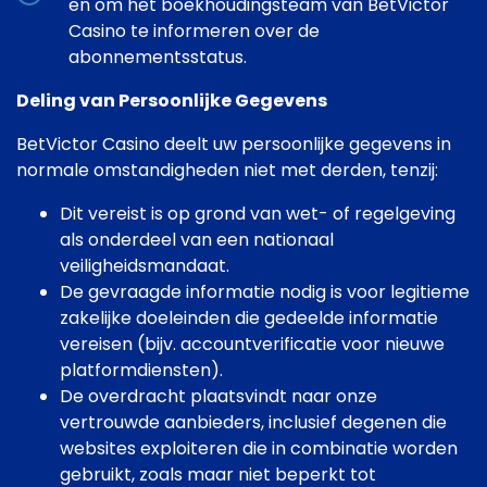
en om het boekhoudingsteam van BetVictor
Casino te informeren over de
abonnementsstatus.
Deling van Persoonlijke Gegevens
BetVictor Casino deelt uw persoonlijke gegevens in
normale omstandigheden niet met derden, tenzij:
Dit vereist is op grond van wet- of regelgeving
als onderdeel van een nationaal
veiligheidsmandaat.
De gevraagde informatie nodig is voor legitieme
zakelijke doeleinden die gedeelde informatie
vereisen (bijv. accountverificatie voor nieuwe
platformdiensten).
De overdracht plaatsvindt naar onze
vertrouwde aanbieders, inclusief degenen die
websites exploiteren die in combinatie worden
gebruikt, zoals maar niet beperkt tot