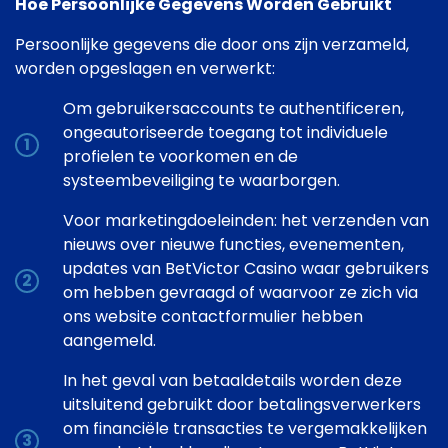
Hoe Persoonlijke Gegevens Worden Gebruikt
Persoonlijke gegevens die door ons zijn verzameld,
worden opgeslagen en verwerkt:
Om gebruikersaccounts te authentificeren,
ongeautoriseerde toegang tot individuele
profielen te voorkomen en de
systeembeveiliging te waarborgen.
Voor marketingdoeleinden: het verzenden van
nieuws over nieuwe functies, evenementen,
updates van BetVictor Casino waar gebruikers
om hebben gevraagd of waarvoor ze zich via
ons website contactformulier hebben
aangemeld.
In het geval van betaaldetails worden deze
uitsluitend gebruikt door betalingsverwerkers
om financiële transacties te vergemakkelijken