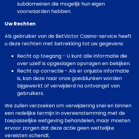
subdomeinen die mogelijk hun eigen
voorwaarden hebben.
Uw Rechten
Als gebruiker van de BetVictor Casino-service heeft
u deze rechten met betrekking tot uw gegevens:
Recht op toegang - U kunt alle informatie die
over uzelf is opgeslagen opvragen en bekijken.
Recht op correctie - Als er onjuiste informatie
is, kan deze naar onze goeddunken worden
bijgewerkt of verwijderd na ontvangst van
gebruikers.
We zullen verzoeken om verwijdering snel en binnen
een redelijke termijn in overeenstemming met de
toepasselijke wetgeving behandelen, maar moeten
ervoor zorgen dat deze actie geen wettelijke
vereisten schendt.