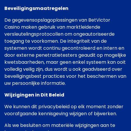
Beveiligingsmaatregelen
De gegevensopslagoplossingen van BetVictor
Casino maken gebruik van marktleidende
versleutelingsprotocollen om ongeautoriseerde
toegang te voorkomen. De integriteit van de
systemen wordt continu gecontroleerd en intern en
door externe penetratietesters geaudit op mogelijke
kwetsbaarheden, maar geen enkel systeem kan ooit
volledig veilig zijn, dus wordt u ook geadviseerd over
beveiligingsbest practices voor het beschermen van
uw persoonlijke informatie.
Wijzigingen in Dit Beleid
We kunnen dit privacybeleid op elk moment zonder
voorafgaande kennisgeving wijzigen of bijwerken.
Als we besluiten om materiële wijzigingen aan te