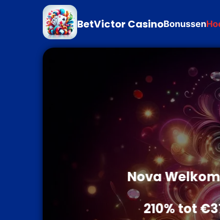
BetVictor Casino
Bonussen
Hoe
Nova Welkom 
210% tot €3