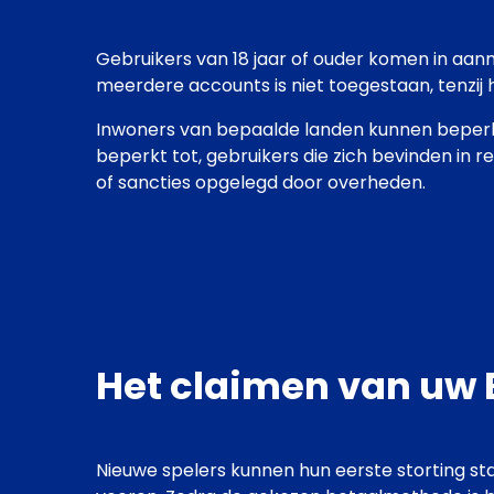
Gebruikers van 18 jaar of ouder komen in aan
meerdere accounts is niet toegestaan, tenzij 
Inwoners van bepaalde landen kunnen beperkt 
beperkt tot, gebruikers die zich bevinden in
of sancties opgelegd door overheden.
Het claimen van uw 
Nieuwe spelers kunnen hun eerste storting sta