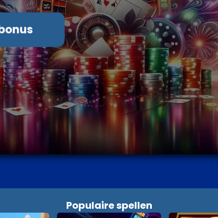
 bonus
Populaire spellen