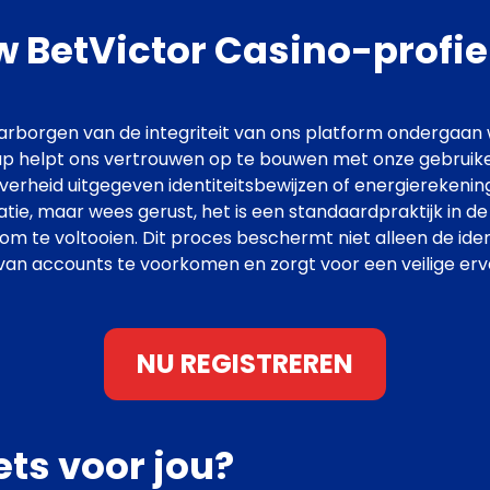
w BetVictor Casino-profie
arborgen van de integriteit van ons platform ondergaan 
p helpt ons vertrouwen op te bouwen met onze gebruikers
erheid uitgegeven identiteitsbewijzen of energierekeni
tie, maar wees gerust, het is een standaardpraktijk in d
om te voltooien. Dit proces beschermt niet alleen de iden
n accounts te voorkomen en zorgt voor een veilige ervar
NU REGISTREREN
ets voor jou?