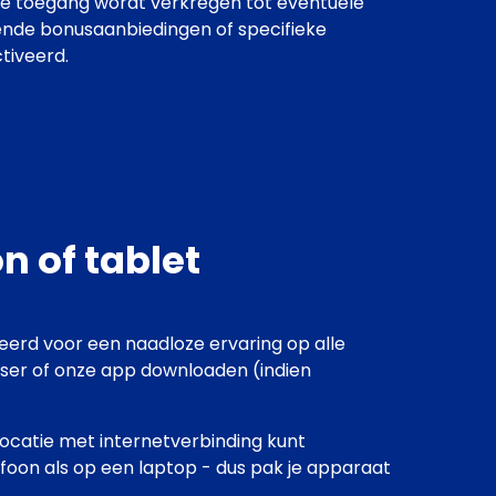
e toegang wordt verkregen tot eventuele
rende bonusaanbiedingen of specifieke
tiveerd.
n of tablet
seerd voor een naadloze ervaring op alle
wser of onze app downloaden (indien
 locatie met internetverbinding kunt
efoon als op een laptop - dus pak je apparaat