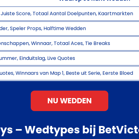
, Juiste Score, Totaal Aantal Doelpunten, Kaartmarkten
der, Speler Props, Halftime Wedden
nschappen, Winnaar, Totaal Aces, Tie Breaks
mer, Einduitslag, Live Quotes
otes, Winnaars van Map 1, Beste uit Serie, Eerste Bloed
NU WEDDEN
ays – Wedtypes bij BetVic