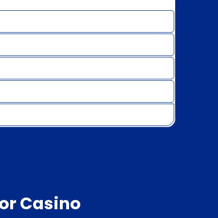
tor Casino