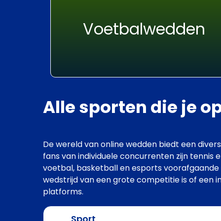
Voetbalwedden
Alle sporten die je o
De wereld van online wedden biedt een divers
fans van individuele concurrenten zijn tenni
voetbal, basketball en esports voorafgaande 
wedstrijd van een grote competitie is of een in
platforms.
Sport