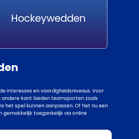
Hockeywedden
nden
de interesses en vaardigheidsniveaus. Voor
de andere kant bieden teamsporten zoals
ens het spel kunnen aanpassen. Of het nu een
n gemakkelijk toegankelijk via online