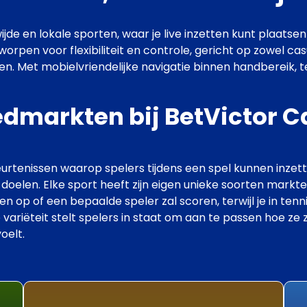
jde en lokale sporten, waar je live inzetten kunt plaatse
rpen voor flexibiliteit en controle, gericht op zowel cas
ken. Met mobielvriendelijke navigatie binnen handbereik,
edmarkten bij BetVictor C
rtenissen waarop spelers tijdens een spel kunnen inzett
oelen. Elke sport heeft zijn eigen unieke soorten markten
tten op of een bepaalde speler zal scoren, terwijl je in te
 variëteit stelt spelers in staat om aan te passen hoe ze 
oelt.