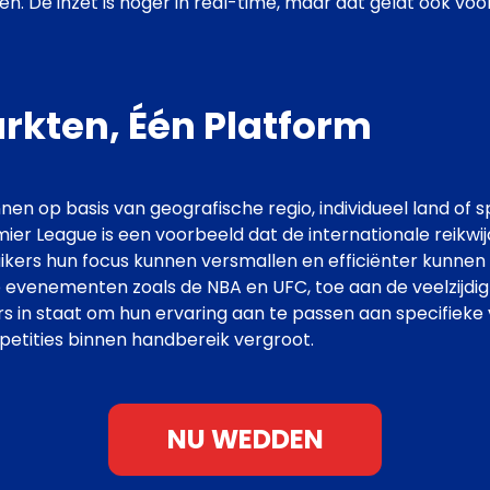
ten. De inzet is hoger in real-time, maar dat geldt ook v
kten, Één Platform
en op basis van geografische regio, individueel land of 
er League is een voorbeeld dat de internationale reikwijd
uikers hun focus kunnen versmallen en efficiënter kunn
jke evenementen zoals de NBA en UFC, toe aan de veelzijd
ikers in staat om hun ervaring aan te passen aan specifie
etities binnen handbereik vergroot.
NU WEDDEN