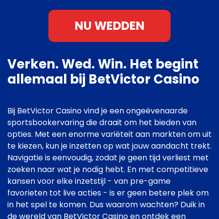
NU WEDDEN
Verken. Wed. Win. Het begint
allemaal bij BetVictor Casino
Bij BetVictor Casino vind je een ongeëvenaarde
sportsbookervaring die draait om het bieden van
opties. Met een enorme variëteit aan markten om uit
te kiezen, kun je inzetten op wat jouw aandacht trekt.
Navigatie is eenvoudig, zodat je geen tijd verliest met
zoeken naar wat je nodig hebt. En met competitieve
kansen voor elke inzetstijl - van pre-game
favorieten tot live acties - is er geen betere plek om
in het spel te komen. Dus waarom wachten? Duik in
de wereld van BetVictor Casino en ontdek een