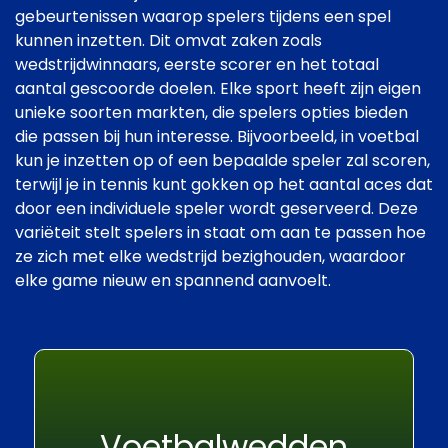
gebeurtenissen waarop spelers tijdens een spel
kunnen inzetten. Dit omvat zaken zoals
wedstrijdwinnaars, eerste scorer en het totaal
aantal gescoorde doelen. Elke sport heeft zijn eigen
unieke soorten markten, die spelers opties bieden
die passen bij hun interesse. Bijvoorbeeld, in voetbal
kun je inzetten op of een bepaalde speler zal scoren,
terwijl je in tennis kunt gokken op het aantal aces dat
door een individuele speler wordt geserveerd. Deze
variëteit stelt spelers in staat om aan te passen hoe
ze zich met elke wedstrijd bezighouden, waardoor
elke game nieuw en spannend aanvoelt.
Voetbalwedden