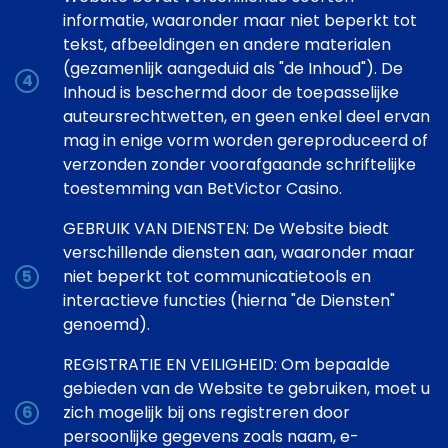
informatie, waaronder maar niet beperkt tot
tekst, afbeeldingen en andere materialen
(gezamenlijk aangeduid als "de Inhoud"). De
Inhoud is beschermd door de toepasselijke
auteursrechtwetten, en geen enkel deel ervan
mag in enige vorm worden gereproduceerd of
verzonden zonder voorafgaande schriftelijke
toestemming van BetVictor Casino.
GEBRUIK VAN DIENSTEN: De Website biedt
verschillende diensten aan, waaronder maar
niet beperkt tot communicatietools en
interactieve functies (hierna "de Diensten"
genoemd).
REGISTRATIE EN VEILIGHEID: Om bepaalde
gebieden van de Website te gebruiken, moet u
zich mogelijk bij ons registreren door
persoonlijke gegevens zoals naam, e-