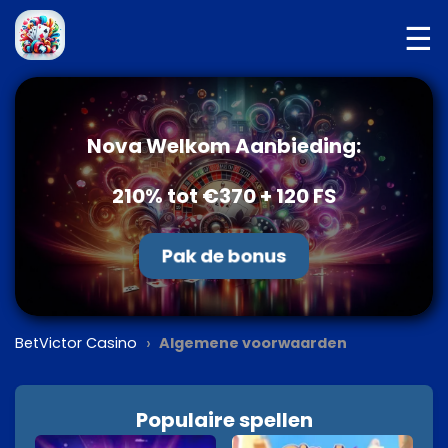
☰
Nova Welkom Aanbieding:
210% tot €370 + 120 FS
Pak de bonus
›
BetVictor Casino
Algemene voorwaarden
Populaire spellen