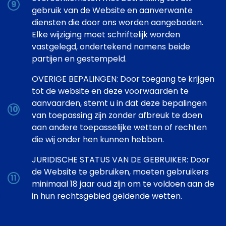
gebruik van de Website en aanverwante
diensten die door ons worden aangeboden.
Elke wijziging moet schriftelijk worden
vastgelegd, ondertekend namens beide
partijen en gestempeld.
OVERIGE BEPALINGEN: Door toegang te krijgen
tot de website en deze voorwaarden te
aanvaarden, stemt u in dat deze bepalingen
van toepassing zijn zonder afbreuk te doen
aan andere toepasselijke wetten of rechten
die wij onder hen kunnen hebben.
JURIDISCHE STATUS VAN DE GEBRUIKER: Door
de Website te gebruiken, moeten gebruikers
minimaal 18 jaar oud zijn om te voldoen aan de
in hun rechtsgebied geldende wetten.